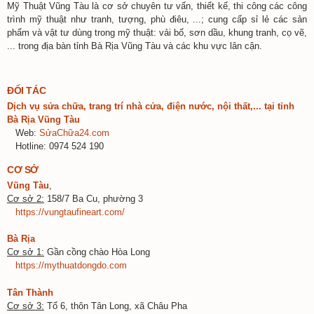
Mỹ Thuật Vũng Tàu là cơ sở chuyên tư vấn, thiết kế, thi công các công
trình mỹ thuật như tranh, tượng, phù điêu, ...; cung cấp sỉ lẻ các sản
phẩm và vật tư dùng trong mỹ thuật: vải bố, sơn dầu, khung tranh, cọ vẽ,
... trong địa bàn tỉnh Bà Rịa Vũng Tàu và các khu vực lân cận.
ĐỐI TÁC
Dịch vụ sửa chữa, trang trí nhà cửa, điện nước, nội thất,... tại tỉnh
Bà Rịa Vũng Tàu
Web:
SửaChữa24.com
Hotline: 0974 524 190
CƠ SỞ
Vũng Tàu
,
Cơ sở 2:
158/7 Ba Cu, phường 3
https://vungtaufineart.com/
Bà Rịa
Cơ sở 1:
Gần cồng chào Hòa Long
https://mythuatdongdo.com
Tân Thành
Cơ sở 3:
Tổ 6, thôn Tân Long, xã Châu Pha