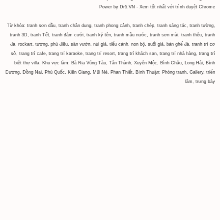
Power by Dr5.VN - Xem tốt nhất với trình duyệt Chrome
Từ khóa: tranh sơn dầu, tranh chân dung, tranh phong cảnh, tranh chép, tranh sáng tác, tranh tường,
tranh 3D, tranh Tết, tranh đám cưới, tranh ký tên, tranh mầu nước, tranh sơn mài, tranh thêu, tranh
đá, rockart, tượng, phù điêu, sân vườn, núi giả, tiểu cảnh, non bộ, suối giả, bàn ghế đá, tranh trí cơ
sở, trang trí cafe, trang trí karaoke, trang trí resort, trang trí khách sạn, trang trí nhà hàng, trang trí
biệt thự villa. Khu vực làm: Bà Rịa Vũng Tàu, Tân Thành, Xuyên Mộc, Bình Châu, Long Hải, Bình
Dương, Đồng Nai, Phú Quốc, Kiên Giang, Mũi Né, Phan Thiết, Bình Thuận; Phòng tranh, Gallery, triển
lãm, trưng bày