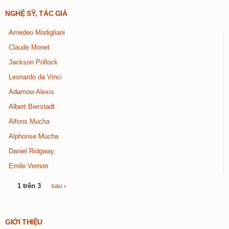
NGHỆ SỸ, TÁC GIẢ
Amedeo Modigliani
Claude Monet
Jackson Pollock
Leonardo da Vinci
Adamow Alexis
Albert Bierstadt
Alfons Mucha
Alphonse Mucha
Daniel Ridgway.
Emile Vernon
1 trên 3
sau ›
GIỚI THIỆU