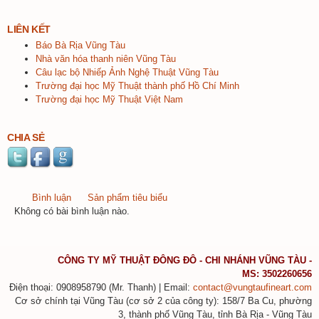
LIÊN KẾT
Báo
Bà
Rịa
Vũng
Tàu
Nhà
văn
hóa
thanh
niên
Vũng
Tàu
Câu
lạc
bộ
Nhiếp
Ảnh
Nghệ
Thuật
Vũng
Tàu
Trường
đại
học
Mỹ
Thuật
thành
phố
Hồ
Chí
Minh
Trường
đại
học
Mỹ
Thuật
Việt
Nam
CHIA SẺ
Bình luận
(tab hoạt động)
Sản phẩm tiêu biểu
Không có bài bình luận nào.
CÔNG
TY MỸ
THUẬT
ĐÔNG
ĐÔ
- CHI
NHÁNH
VŨNG
TÀU
-
MS:
3502260656
Điện
thoại
: 0908958790 (Mr.
Thanh
) | Email:
contact@vungtaufineart.com
Cơ sở chính tại Vũng Tàu (cơ sở 2 của công ty): 158/7 Ba Cu, phường
3, thành phố Vũng Tàu, tỉnh Bà Rịa - Vũng Tàu