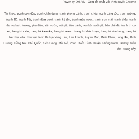
Power by Dr5.VN - Xem tốt nhất với trình duyệt Chrome
Từ khóa: tranh sơn dầu, tranh chân dung, tranh phong cảnh, tranh chép, tranh sáng tác, tranh tường,
tranh 3D, tranh Tết, tranh đám cưới, tranh ký tên, tranh mầu nước, tranh sơn mài, tranh thêu, tranh
đá, rockart, tượng, phù điêu, sân vườn, núi giả, tiểu cảnh, non bộ, suối giả, bàn ghế đá, tranh trí cơ
sở, trang trí cafe, trang trí karaoke, trang trí resort, trang trí khách sạn, trang trí nhà hàng, trang trí
biệt thự villa. Khu vực làm: Bà Rịa Vũng Tàu, Tân Thành, Xuyên Mộc, Bình Châu, Long Hải, Bình
Dương, Đồng Nai, Phú Quốc, Kiên Giang, Mũi Né, Phan Thiết, Bình Thuận; Phòng tranh, Gallery, triển
lãm, trưng bày