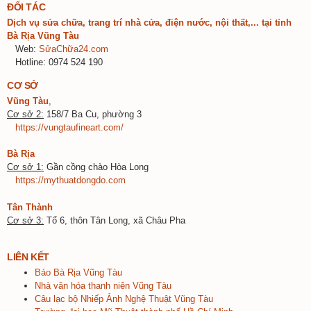
ĐỐI TÁC
Dịch vụ sửa chữa, trang trí nhà cửa, điện nước, nội thất,... tại tỉnh
Bà Rịa Vũng Tàu
Web:
SửaChữa24.com
Hotline: 0974 524 190
CƠ SỞ
Vũng Tàu
,
Cơ sở 2:
158/7 Ba Cu, phường 3
https://vungtaufineart.com/
Bà Rịa
Cơ sở 1:
Gần cồng chào Hòa Long
https://mythuatdongdo.com
Tân Thành
Cơ sở 3:
Tổ 6, thôn Tân Long, xã Châu Pha
LIÊN KẾT
Báo
Bà
Rịa
Vũng
Tàu
Nhà
văn
hóa
thanh
niên
Vũng
Tàu
Câu
lạc
bộ
Nhiếp
Ảnh
Nghệ
Thuật
Vũng
Tàu