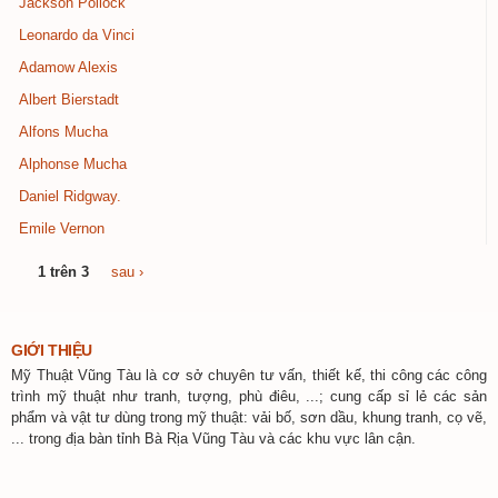
Jackson Pollock
Leonardo da Vinci
Adamow Alexis
Albert Bierstadt
Alfons Mucha
Alphonse Mucha
Daniel Ridgway.
Emile Vernon
1 trên 3
sau ›
GIỚI THIỆU
Mỹ Thuật Vũng Tàu là cơ sở chuyên tư vấn, thiết kế, thi công các công
trình mỹ thuật như tranh, tượng, phù điêu, ...; cung cấp sỉ lẻ các sản
phẩm và vật tư dùng trong mỹ thuật: vải bố, sơn dầu, khung tranh, cọ vẽ,
... trong địa bàn tỉnh Bà Rịa Vũng Tàu và các khu vực lân cận.