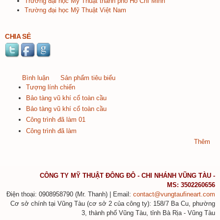
Trường
đại
học
Mỹ
Thuật
thành
phố
Hồ
Chí
Minh
Trường
đại
học
Mỹ
Thuật
Việt
Nam
CHIA SẺ
Bình luận
Sản phẩm tiêu biểu
(tab hoạt động)
Tượng lính chiến
Bảo tàng vũ khí cổ toàn cầu
Bảo tàng vũ khí cổ toàn cầu
Công trình đã làm 01
Công trình đã làm
Thêm
CÔNG
TY MỸ
THUẬT
ĐÔNG
ĐÔ
- CHI
NHÁNH
VŨNG
TÀU
-
MS:
3502260656
Điện
thoại
: 0908958790 (Mr.
Thanh
) | Email:
contact@vungtaufineart.com
Cơ sở chính tại Vũng Tàu (cơ sở 2 của công ty): 158/7 Ba Cu, phường
3, thành phố Vũng Tàu, tỉnh Bà Rịa - Vũng Tàu